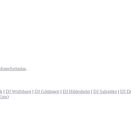
frageformular
.
ck
|
DJ Wolfsburg
|
DJ Göttingen
|
DJ Hildesheim
|
DJ Salzgitter
|
DJ De
(Ems)