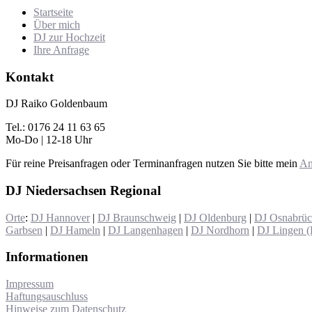
Startseite
Über mich
DJ zur Hochzeit
Ihre Anfrage
Kontakt
DJ Raiko Goldenbaum
Tel.: 0176 24 11 63 65
Mo-Do | 12-18 Uhr
Für reine Preisanfragen oder Terminanfragen nutzen Sie bitte mein
An
DJ Niedersachsen Regional
Orte
:
DJ Hannover
|
DJ Braunschweig
|
DJ Oldenburg
|
DJ Osnabrü
Garbsen
|
DJ Hameln
|
DJ Langenhagen
|
DJ Nordhorn
|
DJ Lingen 
Informationen
Impressum
Haftungsauschluss
Hinweise zum Datenschutz