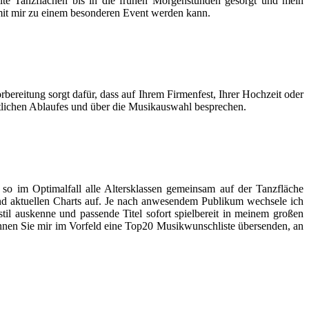
lte Tanzflächen bis in die frühen Morgenstunden gesorgt und mein
g mit mir zu einem besonderen Event werden kann.
rbereitung sorgt dafür, dass auf Ihrem Firmenfest, Ihrer Hochzeit oder
itlichen Ablaufes und über die Musikauswahl besprechen.
so im Optimalfall alle Altersklassen gemeinsam auf der Tanzfläche
und aktuellen Charts auf. Je nach anwesendem Publikum wechsele ich
il auskenne und passende Titel sofort spielbereit in meinem großen
nnen Sie mir im Vorfeld eine Top20 Musikwunschliste übersenden, an