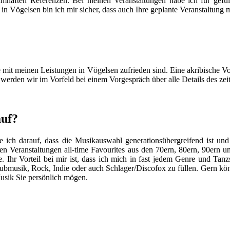
mhaften Referenzen. Bei meinen Veranstaltungen habe ich für gefül
 in Vögelsen bin ich mir sicher, dass auch Ihre geplante Veranstaltun
ie mit meinen Leistungen in Vögelsen zufrieden sind. Eine akribische Vo
 werden wir im Vorfeld bei einem Vorgespräch über alle Details des ze
auf?
ich darauf, dass die Musikauswahl generationsübergreifend ist und 
ten Veranstaltungen all-time Favourites aus den 70ern, 80ern, 90ern 
hr Vorteil bei mir ist, dass ich mich in fast jedem Genre und Tanzst
lubmusik, Rock, Indie oder auch Schlager/Discofox zu füllen. Gern kö
Musik Sie persönlich mögen.