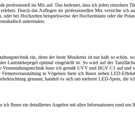
ik professionell im Mix auf. Das bedeutet, dass ich jeden einzelnen Ti
erleben. Durch das Auflegen im professionellen Mix verzichte ich 
 oder bei Hochzeiten beispielsweise der Hochzeitstanz oder die Präsent
musikalisch untermalen.
taltungstechnik ein, denn der beste Musikmix ist nur halb so schön, we
 der Lautstärkepegel optimal eingestellt ist. So wird auf der Tanzfl
eine Veranstaltungstechnik baue ich gemäß UVV und BGV C1 auf und we
oder Firmenveranstaltung in Vögelsen biete ich Ihnen neben LED-Eff
eleuchtung genannt, handelt es sich um mehrere LED-Spots, die ich in
e ich Ihnen ein detailliertes Angebot mit allen Informationen rund um