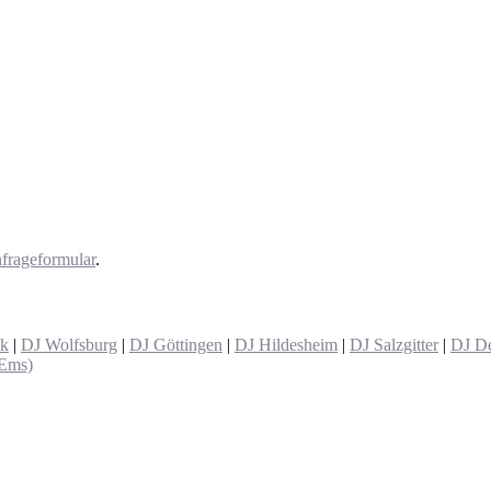
frageformular
.
ck
|
DJ Wolfsburg
|
DJ Göttingen
|
DJ Hildesheim
|
DJ Salzgitter
|
DJ De
(Ems)