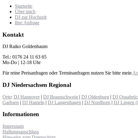
Startseite
Über mich
DJ zur Hochzeit
Ihre Anfrage
Kontakt
DJ Raiko Goldenbaum
Tel.: 0176 24 11 63 65
Mo-Do | 12-18 Uhr
Für reine Preisanfragen oder Terminanfragen nutzen Sie bitte mein
An
DJ Niedersachsen Regional
Orte
:
DJ Hannover
|
DJ Braunschweig
|
DJ Oldenburg
|
DJ Osnabrü
Garbsen
|
DJ Hameln
|
DJ Langenhagen
|
DJ Nordhorn
|
DJ Lingen 
Informationen
Impressum
Haftungsauschluss
Hinweise zum Datenschutz