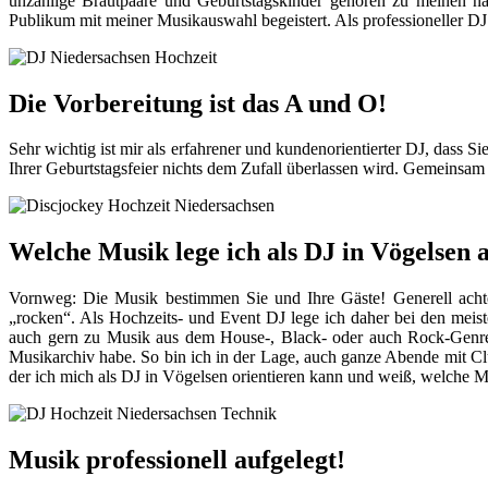
unzählige Brautpaare und Geburtstagskinder gehören zu meinen na
Publikum mit meiner Musikauswahl begeistert. Als professioneller DJ
Die Vorbereitung ist das A und O!
Sehr wichtig ist mir als erfahrener und kundenorientierter DJ, dass S
Ihrer Geburtstagsfeier nichts dem Zufall überlassen wird. Gemeinsam
Welche Musik lege ich als DJ in Vögelsen 
Vornweg: Die Musik bestimmen Sie und Ihre Gäste! Generell achte 
„rocken“. Als Hochzeits- und Event DJ lege ich daher bei den meis
auch gern zu Musik aus dem House-, Black- oder auch Rock-Genre. I
Musikarchiv habe. So bin ich in der Lage, auch ganze Abende mit C
der ich mich als DJ in Vögelsen orientieren kann und weiß, welche 
Musik professionell aufgelegt!