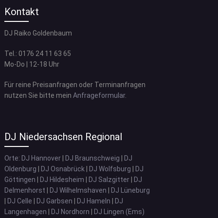
Kontakt
DJ Raiko Goldenbaum
Tel.: 0176 24 11 63 65
Mo-Do | 12-18 Uhr
Für reine Preisanfragen oder Terminanfragen
nutzen Sie bitte mein
Anfrageformular
.
DJ Niedersachsen Regional
Orte
:
DJ Hannover
|
DJ Braunschweig
|
DJ
Oldenburg
|
DJ Osnabrück
|
DJ Wolfsburg
|
DJ
Göttingen
|
DJ Hildesheim
|
DJ Salzgitter
|
DJ
Delmenhorst
|
DJ Wilhelmshaven
|
DJ Lüneburg
|
DJ Celle
|
DJ Garbsen
|
DJ Hameln
|
DJ
Langenhagen
|
DJ Nordhorn
|
DJ Lingen (Ems)