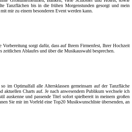
kannte Großunternehmen, Banken, viele Schlösser und Hotels, sowie
lte Tanzflächen bis in die frühen Morgenstunden gesorgt und mein
ng mit mir zu einem besonderen Event werden kann.
e Vorbereitung sorgt dafür, dass auf Ihrem Firmenfest, Ihrer Hochzeit
es zeitlichen Ablaufes und über die Musikauswahl besprechen.
so im Optimalfall alle Altersklassen gemeinsam auf der Tanzfläche
und aktuellen Charts auf. Je nach anwesendem Publikum wechsele ich
il auskenne und passende Titel sofort spielbereit in meinem großen
nnen Sie mir im Vorfeld eine Top20 Musikwunschliste übersenden, an