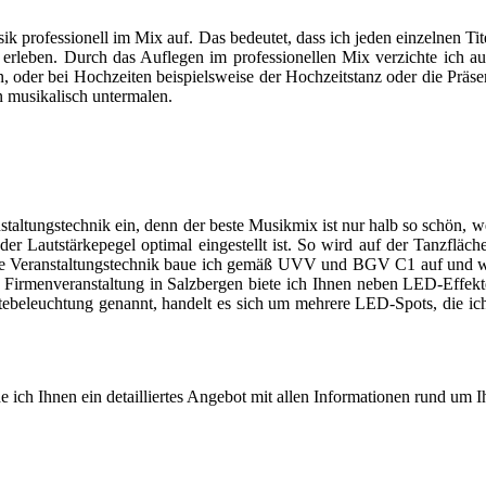
ik professionell im Mix auf. Das bedeutet, dass ich jeden einzelnen Ti
erleben. Durch das Auflegen im professionellen Mix verzichte ich 
 oder bei Hochzeiten beispielsweise der Hochzeitstanz oder die Präsent
n musikalisch untermalen.
staltungstechnik ein, denn der beste Musikmix ist nur halb so schön, w
 der Lautstärkepegel optimal eingestellt ist. So wird auf der Tanzfl
eine Veranstaltungstechnik baue ich gemäß UVV und BGV C1 auf und we
der Firmenveranstaltung in Salzbergen biete ich Ihnen neben LED-Ef
eleuchtung genannt, handelt es sich um mehrere LED-Spots, die ich in
e ich Ihnen ein detailliertes Angebot mit allen Informationen rund um