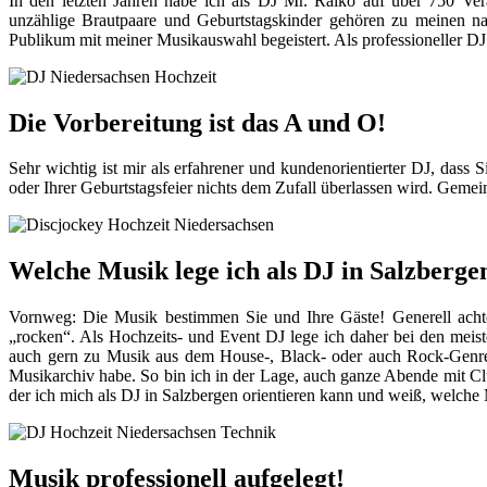
In den letzten Jahren habe ich als DJ Mr. Raiko auf über 750 Ver
unzählige Brautpaare und Geburtstagskinder gehören zu meinen na
Publikum mit meiner Musikauswahl begeistert. Als professioneller DJ 
Die Vorbereitung ist das A und O!
Sehr wichtig ist mir als erfahrener und kundenorientierter DJ, dass 
oder Ihrer Geburtstagsfeier nichts dem Zufall überlassen wird. Geme
Welche Musik lege ich als DJ in Salzberge
Vornweg: Die Musik bestimmen Sie und Ihre Gäste! Generell achte 
„rocken“. Als Hochzeits- und Event DJ lege ich daher bei den meis
auch gern zu Musik aus dem House-, Black- oder auch Rock-Genre. I
Musikarchiv habe. So bin ich in der Lage, auch ganze Abende mit C
der ich mich als DJ in Salzbergen orientieren kann und weiß, welche
Musik professionell aufgelegt!