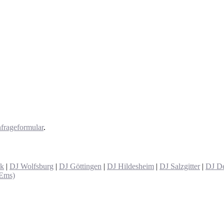
frageformular
.
ck
|
DJ Wolfsburg
|
DJ Göttingen
|
DJ Hildesheim
|
DJ Salzgitter
|
DJ De
(Ems)