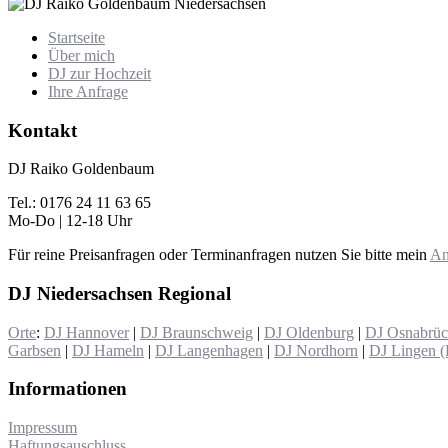
Startseite
Über mich
DJ zur Hochzeit
Ihre Anfrage
Kontakt
DJ Raiko Goldenbaum
Tel.: 0176 24 11 63 65
Mo-Do | 12-18 Uhr
Für reine Preisanfragen oder Terminanfragen nutzen Sie bitte mein
An
DJ Niedersachsen Regional
Orte
:
DJ Hannover
|
DJ Braunschweig
|
DJ Oldenburg
|
DJ Osnabrü
Garbsen
|
DJ Hameln
|
DJ Langenhagen
|
DJ Nordhorn
|
DJ Lingen 
Informationen
Impressum
Haftungsauschluss