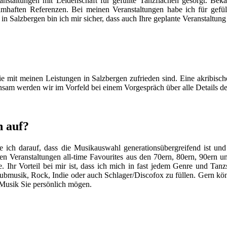
anstaltungen mit Leidenschaft für gefüllte Tanzflächen gesorgt. Be
mhaften Referenzen. Bei meinen Veranstaltungen habe ich für gefül
in Salzbergen bin ich mir sicher, dass auch Ihre geplante Veranstaltu
Sie mit meinen Leistungen in Salzbergen zufrieden sind. Eine akribisch
insam werden wir im Vorfeld bei einem Vorgespräch über alle Details d
n auf?
ich darauf, dass die Musikauswahl generationsübergreifend ist und 
ten Veranstaltungen all-time Favourites aus den 70ern, 80ern, 90ern 
hr Vorteil bei mir ist, dass ich mich in fast jedem Genre und Tanzst
lubmusik, Rock, Indie oder auch Schlager/Discofox zu füllen. Gern kö
 Musik Sie persönlich mögen.