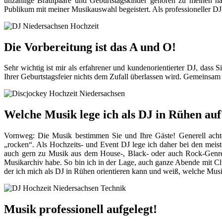
unzählige Brautpaare und Geburtstagskinder gehören zu meinen na
Publikum mit meiner Musikauswahl begeistert. Als professioneller DJ
Die Vorbereitung ist das A und O!
Sehr wichtig ist mir als erfahrener und kundenorientierter DJ, dass 
Ihrer Geburtstagsfeier nichts dem Zufall überlassen wird. Gemeinsam
Welche Musik lege ich als DJ in Rühen auf
Vornweg: Die Musik bestimmen Sie und Ihre Gäste! Generell achte 
„rocken“. Als Hochzeits- und Event DJ lege ich daher bei den meis
auch gern zu Musik aus dem House-, Black- oder auch Rock-Genre. I
Musikarchiv habe. So bin ich in der Lage, auch ganze Abende mit C
der ich mich als DJ in Rühen orientieren kann und weiß, welche Mus
Musik professionell aufgelegt!