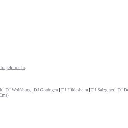
frageformular
.
ck
|
DJ Wolfsburg
|
DJ Göttingen
|
DJ Hildesheim
|
DJ Salzgitter
|
DJ De
(Ems)