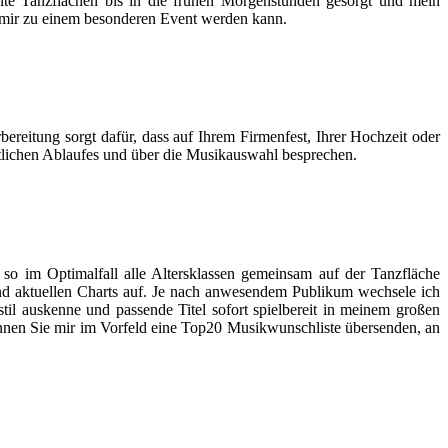
lte Tanzflächen bis in die frühen Morgenstunden gesorgt und mein
it mir zu einem besonderen Event werden kann.
bereitung sorgt dafür, dass auf Ihrem Firmenfest, Ihrer Hochzeit oder
itlichen Ablaufes und über die Musikauswahl besprechen.
so im Optimalfall alle Altersklassen gemeinsam auf der Tanzfläche
und aktuellen Charts auf. Je nach anwesendem Publikum wechsele ich
il auskenne und passende Titel sofort spielbereit in meinem großen
nnen Sie mir im Vorfeld eine Top20 Musikwunschliste übersenden, an