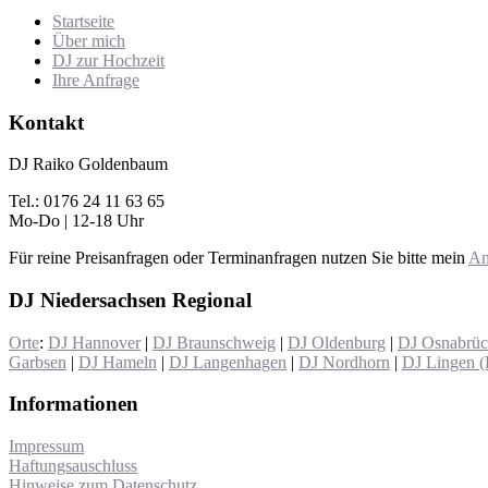
Startseite
Über mich
DJ zur Hochzeit
Ihre Anfrage
Kontakt
DJ Raiko Goldenbaum
Tel.: 0176 24 11 63 65
Mo-Do | 12-18 Uhr
Für reine Preisanfragen oder Terminanfragen nutzen Sie bitte mein
An
DJ Niedersachsen Regional
Orte
:
DJ Hannover
|
DJ Braunschweig
|
DJ Oldenburg
|
DJ Osnabrü
Garbsen
|
DJ Hameln
|
DJ Langenhagen
|
DJ Nordhorn
|
DJ Lingen 
Informationen
Impressum
Haftungsauschluss
Hinweise zum Datenschutz