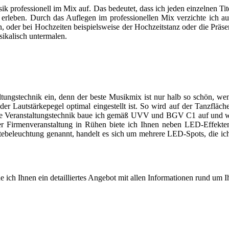
ik professionell im Mix auf. Das bedeutet, dass ich jeden einzelnen Ti
erleben. Durch das Auflegen im professionellen Mix verzichte ich 
 oder bei Hochzeiten beispielsweise der Hochzeitstanz oder die Präsent
ikalisch untermalen.
ltungstechnik ein, denn der beste Musikmix ist nur halb so schön, wen
 der Lautstärkepegel optimal eingestellt ist. So wird auf der Tanzfl
eine Veranstaltungstechnik baue ich gemäß UVV und BGV C1 auf und we
 oder Firmenveranstaltung in Rühen biete ich Ihnen neben LED-Effe
eleuchtung genannt, handelt es sich um mehrere LED-Spots, die ich in
e ich Ihnen ein detailliertes Angebot mit allen Informationen rund um