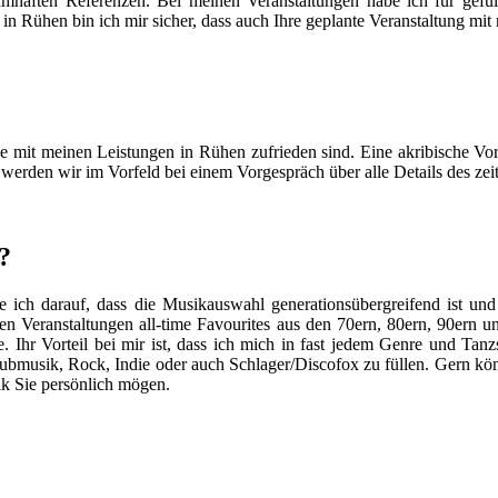
mhaften Referenzen. Bei meinen Veranstaltungen habe ich für gefül
 in Rühen bin ich mir sicher, dass auch Ihre geplante Veranstaltung m
Sie mit meinen Leistungen in Rühen zufrieden sind. Eine akribische Vor
 werden wir im Vorfeld bei einem Vorgespräch über alle Details des ze
?
ich darauf, dass die Musikauswahl generationsübergreifend ist und 
ten Veranstaltungen all-time Favourites aus den 70ern, 80ern, 90ern 
hr Vorteil bei mir ist, dass ich mich in fast jedem Genre und Tanzst
lubmusik, Rock, Indie oder auch Schlager/Discofox zu füllen. Gern kö
ik Sie persönlich mögen.