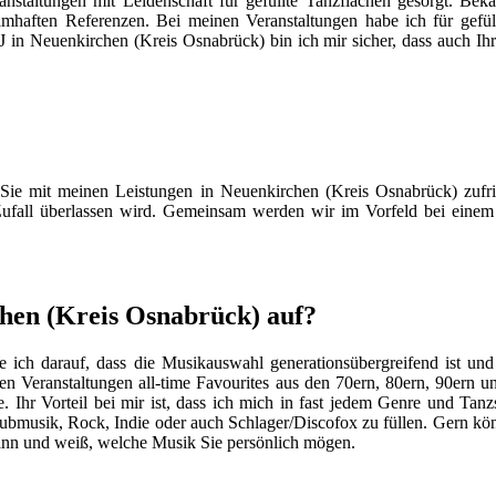
anstaltungen mit Leidenschaft für gefüllte Tanzflächen gesorgt. Be
mhaften Referenzen. Bei meinen Veranstaltungen habe ich für gefül
J in Neuenkirchen (Kreis Osnabrück) bin ich mir sicher, dass auch I
s Sie mit meinen Leistungen in Neuenkirchen (Kreis Osnabrück) zufri
 Zufall überlassen wird. Gemeinsam werden wir im Vorfeld bei einem 
chen (Kreis Osnabrück) auf?
ich darauf, dass die Musikauswahl generationsübergreifend ist und 
ten Veranstaltungen all-time Favourites aus den 70ern, 80ern, 90ern 
hr Vorteil bei mir ist, dass ich mich in fast jedem Genre und Tanzst
lubmusik, Rock, Indie oder auch Schlager/Discofox zu füllen. Gern kö
kann und weiß, welche Musik Sie persönlich mögen.