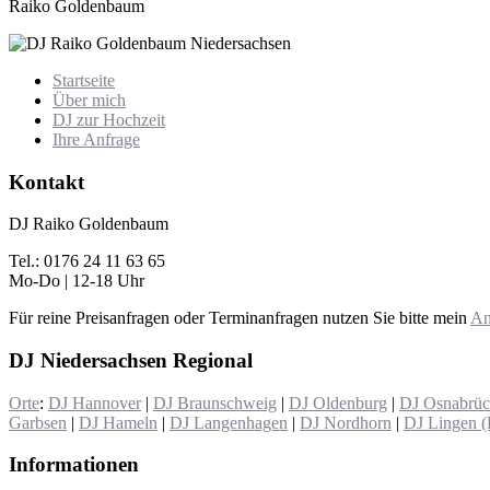
Raiko Goldenbaum
Startseite
Über mich
DJ zur Hochzeit
Ihre Anfrage
Kontakt
DJ Raiko Goldenbaum
Tel.: 0176 24 11 63 65
Mo-Do | 12-18 Uhr
Für reine Preisanfragen oder Terminanfragen nutzen Sie bitte mein
An
DJ Niedersachsen Regional
Orte
:
DJ Hannover
|
DJ Braunschweig
|
DJ Oldenburg
|
DJ Osnabrü
Garbsen
|
DJ Hameln
|
DJ Langenhagen
|
DJ Nordhorn
|
DJ Lingen 
Informationen