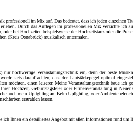
ik professionell im Mix auf. Das bedeutet, dass ich jeden einzelnen Ti
erleben. Durch das Auflegen im professionellen Mix verzichte ich 
 oder bei Hochzeiten beispielsweise der Hochzeitstanz oder die Präsent
hen (Kreis Osnabrück) musikalisch untermalen.
ck) nur hochwertige Veranstaltungstechnik ein, denn der beste Musik
h werde stets darauf achten, dass der Lautstärkepegel optimal eingest
halten möchten, einen leiserer. Meine Veranstaltungstechnik baue 
n Ihrer Hochzeit, Geburtstagsfeier oder Firmenveranstaltung in Neu
e auch mein Uplighting an. Beim Uplighting, oder Ambientebeleuchtu
nschfarben erstrahlen lassen.
e ich Ihnen ein detailliertes Angebot mit allen Informationen rund um