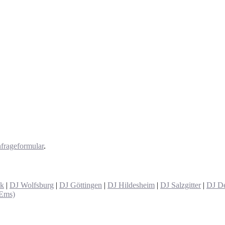
frageformular
.
ck
|
DJ Wolfsburg
|
DJ Göttingen
|
DJ Hildesheim
|
DJ Salzgitter
|
DJ De
(Ems)