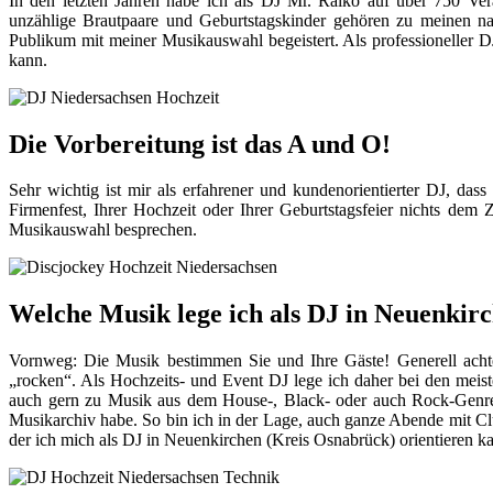
In den letzten Jahren habe ich als DJ Mr. Raiko auf über 750 Ver
unzählige Brautpaare und Geburtstagskinder gehören zu meinen na
Publikum mit meiner Musikauswahl begeistert. Als professioneller D
kann.
Die Vorbereitung ist das A und O!
Sehr wichtig ist mir als erfahrener und kundenorientierter DJ, das
Firmenfest, Ihrer Hochzeit oder Ihrer Geburtstagsfeier nichts dem
Musikauswahl besprechen.
Welche Musik lege ich als DJ in Neuenkir
Vornweg: Die Musik bestimmen Sie und Ihre Gäste! Generell achte 
„rocken“. Als Hochzeits- und Event DJ lege ich daher bei den meis
auch gern zu Musik aus dem House-, Black- oder auch Rock-Genre. I
Musikarchiv habe. So bin ich in der Lage, auch ganze Abende mit C
der ich mich als DJ in Neuenkirchen (Kreis Osnabrück) orientieren 