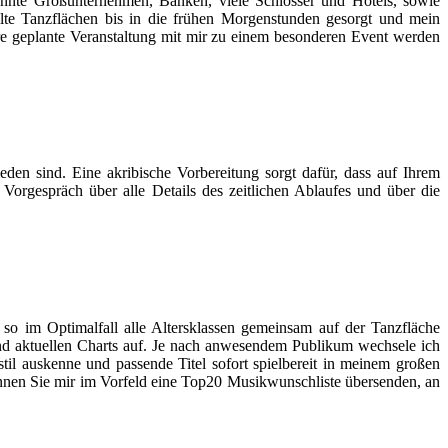
kannte Großunternehmen, Banken, viele Schlösser und Hotels, sowie
lte Tanzflächen bis in die frühen Morgenstunden gesorgt und mein
hre geplante Veranstaltung mit mir zu einem besonderen Event werden
eden sind. Eine akribische Vorbereitung sorgt dafür, dass auf Ihrem
Vorgespräch über alle Details des zeitlichen Ablaufes und über die
so im Optimalfall alle Altersklassen gemeinsam auf der Tanzfläche
und aktuellen Charts auf. Je nach anwesendem Publikum wechsele ich
il auskenne und passende Titel sofort spielbereit in meinem großen
nnen Sie mir im Vorfeld eine Top20 Musikwunschliste übersenden, an