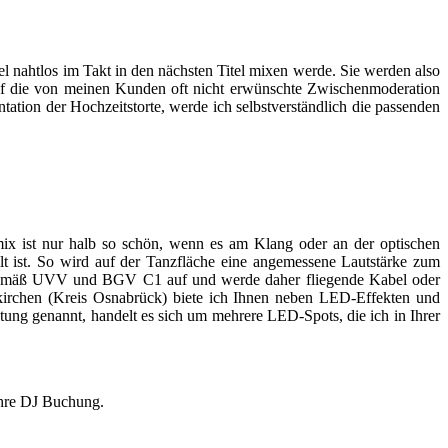
tel nahtlos im Takt in den nächsten Titel mixen werde. Sie werden also
auf die von meinen Kunden oft nicht erwünschte Zwischenmoderation
ation der Hochzeitstorte, werde ich selbstverständlich die passenden
mix ist nur halb so schön, wenn es am Klang oder an der optischen
ellt ist. So wird auf der Tanzfläche eine angemessene Lautstärke zum
ich gemäß UVV und BGV C1 auf und werde daher fliegende Kabel oder
enkirchen (Kreis Osnabrück) biete ich Ihnen neben LED-Effekten und
ng genannt, handelt es sich um mehrere LED-Spots, die ich in Ihrer
 Ihre DJ Buchung.