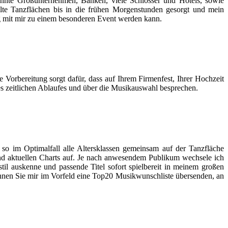
kannte Großunternehmen, Banken, viele Schlösser und Hotels, sowie
lte Tanzflächen bis in die frühen Morgenstunden gesorgt und mein
ung mit mir zu einem besonderen Event werden kann.
e Vorbereitung sorgt dafür, dass auf Ihrem Firmenfest, Ihrer Hochzeit
es zeitlichen Ablaufes und über die Musikauswahl besprechen.
so im Optimalfall alle Altersklassen gemeinsam auf der Tanzfläche
und aktuellen Charts auf. Je nach anwesendem Publikum wechsele ich
il auskenne und passende Titel sofort spielbereit in meinem großen
nnen Sie mir im Vorfeld eine Top20 Musikwunschliste übersenden, an