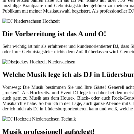
In den letzten Jahren habe ich als DJ Mr. Raiko auf über 750 Ver
unzählige Brautpaare und Geburtstagskinder gehören zu meinen na
Publikum mit meiner Musikauswahl begeistert. Als professioneller DJ
Die Vorbereitung ist das A und O!
Sehr wichtig ist mir als erfahrener und kundenorientierter DJ, dass 
oder Ihrer Geburtstagsfeier nichts dem Zufall überlassen wird. Geme
Welche Musik lege ich als DJ in Lüdersbu
Vornweg: Die Musik bestimmen Sie und Ihre Gäste! Generell achte 
„rocken“. Als Hochzeits- und Event DJ lege ich daher bei den meis
auch gern zu Musik aus dem House-, Black- oder auch Rock-Genre. I
Musikarchiv habe. So bin ich in der Lage, auch ganze Abende mit C
der ich mich als DJ in Lüdersburg orientieren kann und weiß, welch
Musik professionell aufgelegt!