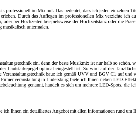
ik professionell im Mix auf. Das bedeutet, dass ich jeden einzelnen Ti
erleben. Durch das Auflegen im professionellen Mix verzichte ich 
 oder bei Hochzeiten beispielsweise der Hochzeitstanz oder die Präsent
g musikalisch untermalen.
staltungstechnik ein, denn der beste Musikmix ist nur halb so schön, w
 der Lautstärkepegel optimal eingestellt ist. So wird auf der Tanzfl
eine Veranstaltungstechnik baue ich gemäß UVV und BGV C1 auf und we
der Firmenveranstaltung in Lüdersburg biete ich Ihnen neben LED-Ef
eleuchtung genannt, handelt es sich um mehrere LED-Spots, die ich in
e ich Ihnen ein detailliertes Angebot mit allen Informationen rund um