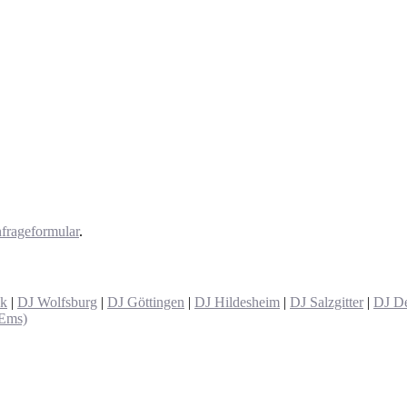
frageformular
.
ck
|
DJ Wolfsburg
|
DJ Göttingen
|
DJ Hildesheim
|
DJ Salzgitter
|
DJ De
(Ems)