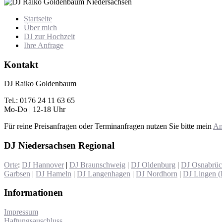
Startseite
Über mich
DJ zur Hochzeit
Ihre Anfrage
Kontakt
DJ Raiko Goldenbaum
Tel.: 0176 24 11 63 65
Mo-Do | 12-18 Uhr
Für reine Preisanfragen oder Terminanfragen nutzen Sie bitte mein
An
DJ Niedersachsen Regional
Orte
:
DJ Hannover
|
DJ Braunschweig
|
DJ Oldenburg
|
DJ Osnabrü
Garbsen
|
DJ Hameln
|
DJ Langenhagen
|
DJ Nordhorn
|
DJ Lingen 
Informationen
Impressum
Haftungsauschluss