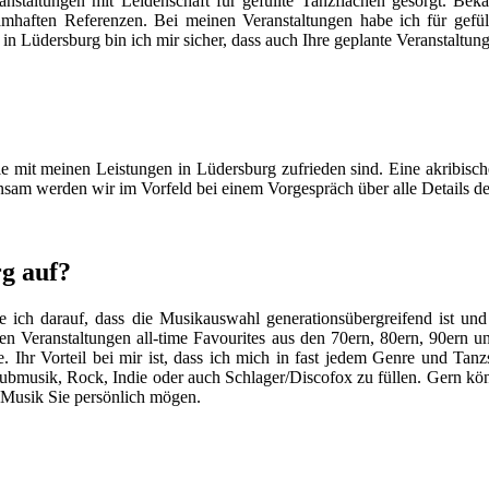
anstaltungen mit Leidenschaft für gefüllte Tanzflächen gesorgt. Be
mhaften Referenzen. Bei meinen Veranstaltungen habe ich für gefül
 in Lüdersburg bin ich mir sicher, dass auch Ihre geplante Veranstalt
Sie mit meinen Leistungen in Lüdersburg zufrieden sind. Eine akribisch
insam werden wir im Vorfeld bei einem Vorgespräch über alle Details d
rg auf?
ich darauf, dass die Musikauswahl generationsübergreifend ist und 
ten Veranstaltungen all-time Favourites aus den 70ern, 80ern, 90ern 
hr Vorteil bei mir ist, dass ich mich in fast jedem Genre und Tanzst
lubmusik, Rock, Indie oder auch Schlager/Discofox zu füllen. Gern kö
e Musik Sie persönlich mögen.