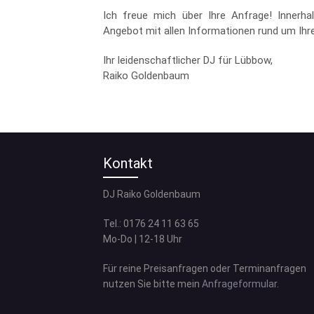
Ich freue mich über Ihre Anfrage! Innerha
Angebot mit allen Informationen rund um Ihr
Ihr leidenschaftlicher DJ für Lübbow,
Raiko Goldenbaum
Kontakt
DJ Raiko Goldenbaum
Tel.: 0176 24 11 63 65
Mo-Do | 12-18 Uhr
Für reine Preisanfragen oder Terminanfragen
nutzen Sie bitte mein
Anfrageformular
.