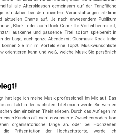
malfall alle Altersklassen gemeinsam auf der Tanzfläche
ge ich daher bei den meisten Veranstaltungen all-time
nd aktuellen Charts auf. Je nach anwesendem Publikum
e-, Black- oder auch Rock-Genre. Ihr Vorteil bei mir ist,
zstil auskenne und passende Titel sofort spielbereit in
in der Lage, auch ganze Abende mit Clubmusik, Rock, Indie
n können Sie mir im Vorfeld eine Top20 Musikwunschliste
w orientieren kann und weiß, welche Musik Sie persönlich
legt!
gt hat lege ich meine Musik professionell im Mix auf. Das
tlos im Takt in den nächsten Titel mixen werde. Sie werden
chen den einzelnen Titeln erleben. Durch das Auflegen im
on meinen Kunden oft nicht erwünschte Zwischenmoderation
hen organisatorische Dinge an, oder bei Hochzeiten
r die Präsentation der Hochzeitstorte, werde ich