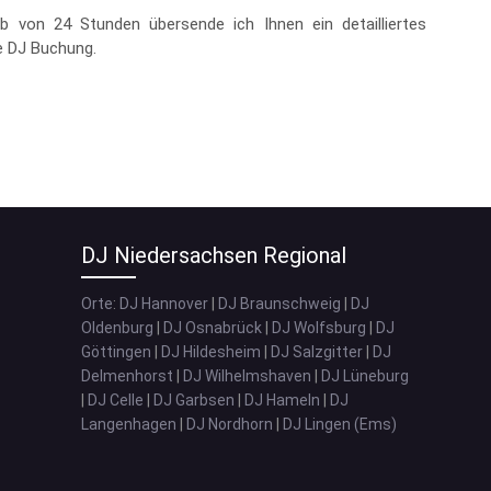
lb von 24 Stunden übersende ich Ihnen ein detailliertes
e DJ Buchung.
DJ Niedersachsen Regional
Orte
:
DJ Hannover
|
DJ Braunschweig
|
DJ
Oldenburg
|
DJ Osnabrück
|
DJ Wolfsburg
|
DJ
Göttingen
|
DJ Hildesheim
|
DJ Salzgitter
|
DJ
Delmenhorst
|
DJ Wilhelmshaven
|
DJ Lüneburg
|
DJ Celle
|
DJ Garbsen
|
DJ Hameln
|
DJ
Langenhagen
|
DJ Nordhorn
|
DJ Lingen (Ems)