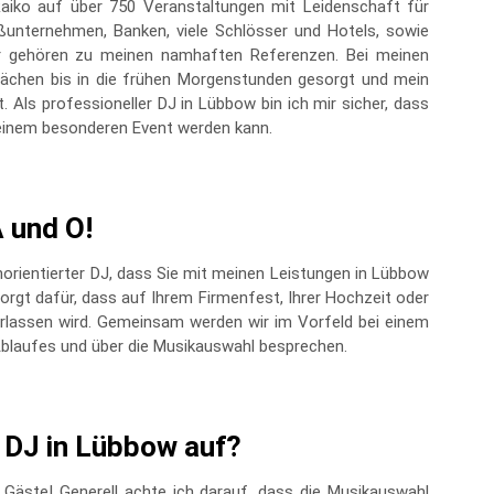
Raiko auf über 750 Veranstaltungen mit Leidenschaft für
ßunternehmen, Banken, viele Schlösser und Hotels, sowie
er gehören zu meinen namhaften Referenzen. Bei meinen
flächen bis in die frühen Morgenstunden gesorgt und mein
 Als professioneller DJ in Lübbow bin ich mir sicher, dass
 einem besonderen Event werden kann.
A und O!
enorientierter DJ, dass Sie mit meinen Leistungen in Lübbow
sorgt dafür, dass auf Ihrem Firmenfest, Ihrer Hochzeit oder
erlassen wird. Gemeinsam werden wir im Vorfeld bei einem
 Ablaufes und über die Musikauswahl besprechen.
s DJ in Lübbow auf?
Gäste! Generell achte ich darauf, dass die Musikauswahl