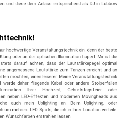
nden und diese dem Anlass entsprechend als DJ in Lübbow
httechnik!
nur hochwertige Veranstaltungstechnik ein, denn der beste
lang oder an der optischen Illumination hapert. Mir ist die
 stets darauf achten, dass der Lautstärkepegel optimal
e eine angemessene Lautstärke zum Tanzen erreicht und an
lten möchten, einen leiserer. Meine Veranstaltungstechnik
erde daher fliegende Kabel oder andere Stolperfallen
umination Ihrer Hochzeit, Geburtstagsfeier oder
Ihnen neben LED-Effekten und modernen Movingheads aus
che auch mein Uplighting an. Beim Uplighting, oder
 um mehrere LED-Spots, die ich in Ihrer Location verteile.
hren Wunschfarben erstrahlen lassen.