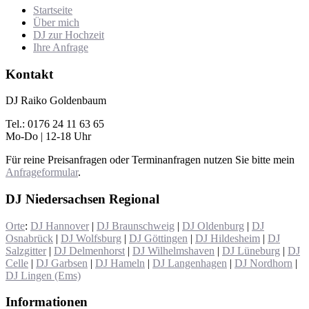
Startseite
Über mich
DJ zur Hochzeit
Ihre Anfrage
Kontakt
DJ Raiko Goldenbaum
Tel.: 0176 24 11 63 65
Mo-Do | 12-18 Uhr
Für reine Preisanfragen oder Terminanfragen nutzen Sie bitte mein
Anfrageformular
.
DJ Niedersachsen Regional
Orte
:
DJ Hannover
|
DJ Braunschweig
|
DJ Oldenburg
|
DJ
Osnabrück
|
DJ Wolfsburg
|
DJ Göttingen
|
DJ Hildesheim
|
DJ
Salzgitter
|
DJ Delmenhorst
|
DJ Wilhelmshaven
|
DJ Lüneburg
|
DJ
Celle
|
DJ Garbsen
|
DJ Hameln
|
DJ Langenhagen
|
DJ Nordhorn
|
DJ Lingen (Ems)
Informationen