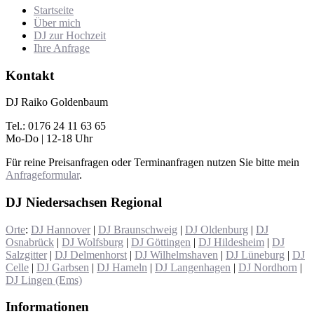
Startseite
Über mich
DJ zur Hochzeit
Ihre Anfrage
Kontakt
DJ Raiko Goldenbaum
Tel.: 0176 24 11 63 65
Mo-Do | 12-18 Uhr
Für reine Preisanfragen oder Terminanfragen nutzen Sie bitte mein
Anfrageformular
.
DJ Niedersachsen Regional
Orte
:
DJ Hannover
|
DJ Braunschweig
|
DJ Oldenburg
|
DJ
Osnabrück
|
DJ Wolfsburg
|
DJ Göttingen
|
DJ Hildesheim
|
DJ
Salzgitter
|
DJ Delmenhorst
|
DJ Wilhelmshaven
|
DJ Lüneburg
|
DJ
Celle
|
DJ Garbsen
|
DJ Hameln
|
DJ Langenhagen
|
DJ Nordhorn
|
DJ Lingen (Ems)
Informationen