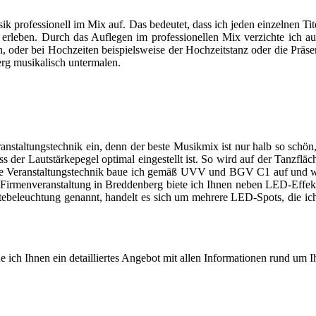
ik professionell im Mix auf. Das bedeutet, dass ich jeden einzelnen Ti
erleben. Durch das Auflegen im professionellen Mix verzichte ich 
 oder bei Hochzeiten beispielsweise der Hochzeitstanz oder die Präsent
rg musikalisch untermalen.
anstaltungstechnik ein, denn der beste Musikmix ist nur halb so schön
ass der Lautstärkepegel optimal eingestellt ist. So wird auf der Tanzf
eine Veranstaltungstechnik baue ich gemäß UVV und BGV C1 auf und we
der Firmenveranstaltung in Breddenberg biete ich Ihnen neben LED-Ef
eleuchtung genannt, handelt es sich um mehrere LED-Spots, die ich in
e ich Ihnen ein detailliertes Angebot mit allen Informationen rund um