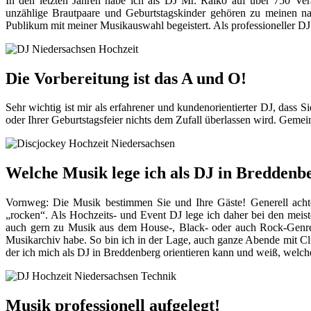
In den letzten Jahren habe ich als DJ Mr. Raiko auf über 750 Ver
unzählige Brautpaare und Geburtstagskinder gehören zu meinen na
Publikum mit meiner Musikauswahl begeistert. Als professioneller DJ
Die Vorbereitung ist das A und O!
Sehr wichtig ist mir als erfahrener und kundenorientierter DJ, dass 
oder Ihrer Geburtstagsfeier nichts dem Zufall überlassen wird. Geme
Welche Musik lege ich als DJ in Breddenb
Vornweg: Die Musik bestimmen Sie und Ihre Gäste! Generell achte 
„rocken“. Als Hochzeits- und Event DJ lege ich daher bei den meis
auch gern zu Musik aus dem House-, Black- oder auch Rock-Genre. I
Musikarchiv habe. So bin ich in der Lage, auch ganze Abende mit C
der ich mich als DJ in Breddenberg orientieren kann und weiß, welc
Musik professionell aufgelegt!