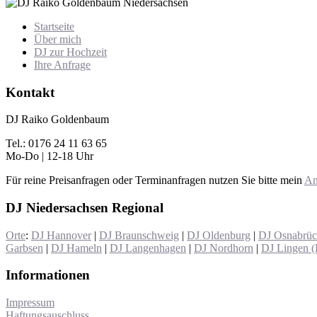
Startseite
Über mich
DJ zur Hochzeit
Ihre Anfrage
Kontakt
DJ Raiko Goldenbaum
Tel.: 0176 24 11 63 65
Mo-Do | 12-18 Uhr
Für reine Preisanfragen oder Terminanfragen nutzen Sie bitte mein
An
DJ Niedersachsen Regional
Orte
:
DJ Hannover
|
DJ Braunschweig
|
DJ Oldenburg
|
DJ Osnabrü
Garbsen
|
DJ Hameln
|
DJ Langenhagen
|
DJ Nordhorn
|
DJ Lingen 
Informationen
Impressum
Haftungsauschluss