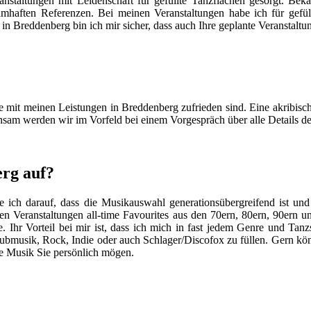
anstaltungen mit Leidenschaft für gefüllte Tanzflächen gesorgt. Be
mhaften Referenzen. Bei meinen Veranstaltungen habe ich für gefül
 in Breddenberg bin ich mir sicher, dass auch Ihre geplante Veranstal
Sie mit meinen Leistungen in Breddenberg zufrieden sind. Eine akribisch
insam werden wir im Vorfeld bei einem Vorgespräch über alle Details d
erg auf?
ich darauf, dass die Musikauswahl generationsübergreifend ist und 
ten Veranstaltungen all-time Favourites aus den 70ern, 80ern, 90ern 
hr Vorteil bei mir ist, dass ich mich in fast jedem Genre und Tanzst
lubmusik, Rock, Indie oder auch Schlager/Discofox zu füllen. Gern kö
he Musik Sie persönlich mögen.