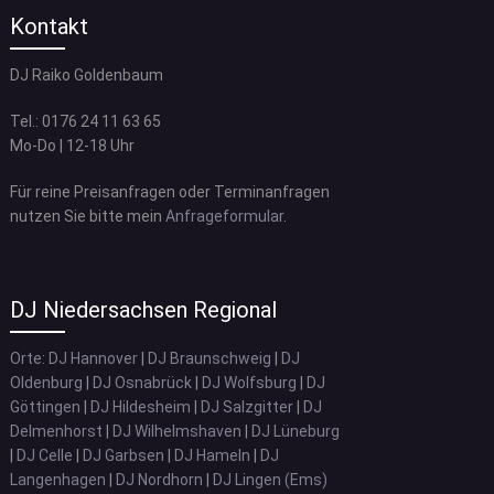
Kontakt
DJ Raiko Goldenbaum
Tel.: 0176 24 11 63 65
Mo-Do | 12-18 Uhr
Für reine Preisanfragen oder Terminanfragen
nutzen Sie bitte mein
Anfrageformular
.
DJ Niedersachsen Regional
Orte
:
DJ Hannover
|
DJ Braunschweig
|
DJ
Oldenburg
|
DJ Osnabrück
|
DJ Wolfsburg
|
DJ
Göttingen
|
DJ Hildesheim
|
DJ Salzgitter
|
DJ
Delmenhorst
|
DJ Wilhelmshaven
|
DJ Lüneburg
|
DJ Celle
|
DJ Garbsen
|
DJ Hameln
|
DJ
Langenhagen
|
DJ Nordhorn
|
DJ Lingen (Ems)